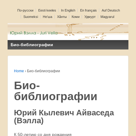
Пo-русски
Eesti keeles
In English
En français
Auf Deutsch
Suomeksi
Не’ша
Хăнты
Коми
Удмурт
Magyarul
Био-библиографии
Home
›
Био-библиографии
Био-
библиографии
Юрий Кылевич
Айваседа
(
Вэлла
)
К 50-летию со дня рождения